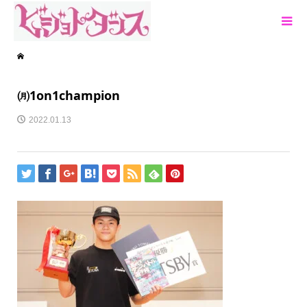
㈪1on1champion
2022.01.13