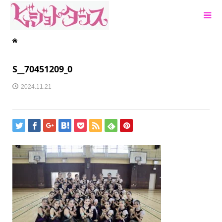
S__70451209_0
2024.11.21