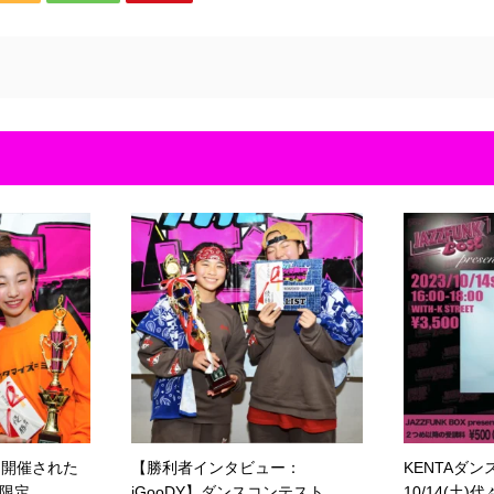
)に開催された
【勝利者インタビュー：
KENTAダ
定...
iGooDY】ダンスコンテスト
10/14(土)代々