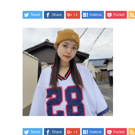
Tweet
Share
+1
Hatena
Pocket
Tweet
Share
+1
Hatena
Pocket