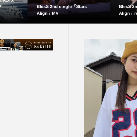
BlesS 2nd single「Stars
BlesS 2
E
Align」MV
Align」r