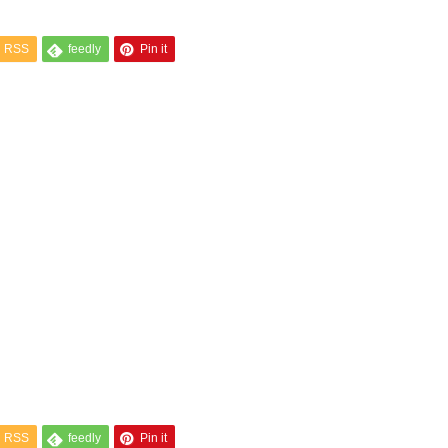
RSS
feedly
Pin it
RSS
feedly
Pin it