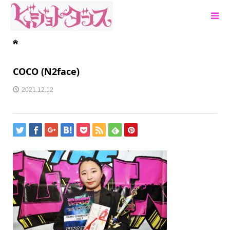
COCO (N2face)
2021.12.12