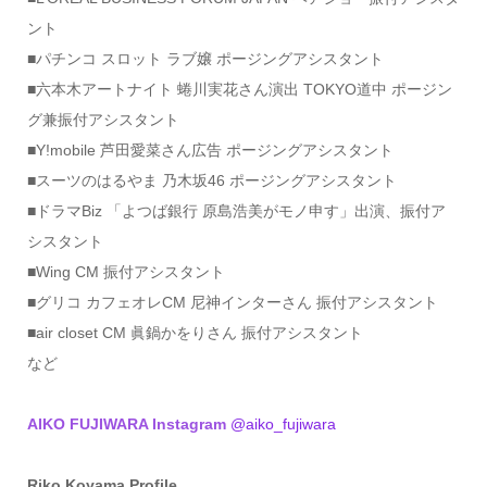
ント
■パチンコ スロット ラブ嬢 ポージングアシスタント
■六本木アートナイト 蜷川実花さん演出 TOKYO道中 ポージン
グ兼振付アシスタント
■Y!mobile 芦田愛菜さん広告 ポージングアシスタント
■スーツのはるやま 乃木坂46 ポージングアシスタント
■ドラマBiz 「よつば銀行 原島浩美がモノ申す」出演、振付ア
シスタント
■Wing CM 振付アシスタント
■グリコ カフェオレCM 尼神インターさん 振付アシスタント
■air closet CM 眞鍋かをりさん 振付アシスタント
など
AIKO FUJIWARA Instagram
@aiko_fujiwara
Riko Koyama
Profile