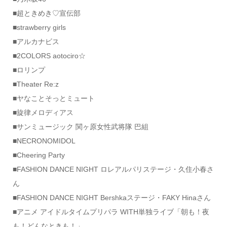
■超ときめき♡宣伝部
■strawberry girls
■アルカナビス
■2COLORS aotociro☆
■ロリンプ
■Theater Re:z
■ヤなことそっとミュート
■旋律メロディアス
■サンミュージック 関ヶ原女性武将隊 巴組
■NECRONOMIDOL
■Cheering Party
■FASHION DANCE NIGHT ロレアルパリステージ・久住小春さ
ん
■FASHION DANCE NIGHT Bershkaステージ・FAKY Hinaさん
■アニメ アイドルタイムプリパラ WITH単独ライブ「朝も！夜
も！どんなときも！」