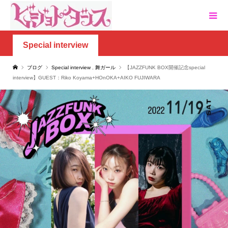
Special interview
ブログ
Special interview
,
舞ガール
【JAZZFUNK BOX開催記念special
interview】GUEST：Riko Koyama+HOnOKA+AIKO FUJIWARA