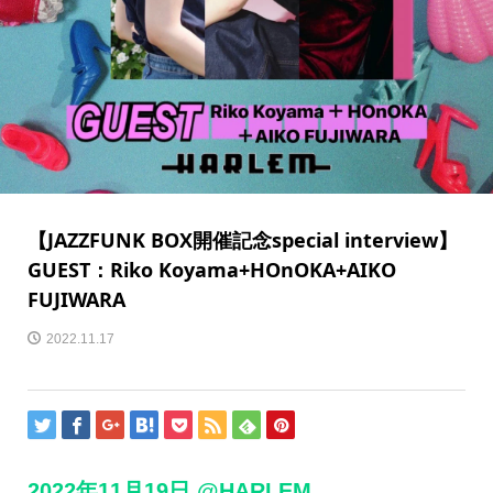
【JAZZFUNK BOX開催記念special interview】
GUEST：Riko Koyama+HOnOKA+AIKO
FUJIWARA
2022.11.17
2022年11月19日 @HARLEM