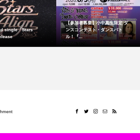
【参加者募集】小中高生限定 ダ
nd single「Stars
ンスコンテスト・ダンスバト
elease
ル！『...
ment