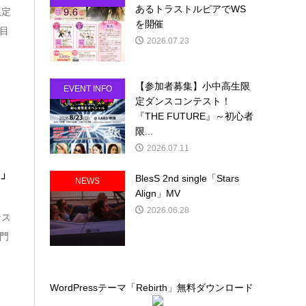
あるトラストルピアでWS
限定
を開催
回目
2026.07.23
【参加者募集】小中高生限
EVENT INFO
定ダンスコンテスト！
『THE FUTURE』～初心者
限...
2026.07.11
E」
BlesS 2nd single「Stars
NEWS
Align」MV
2026.06.28
ンス
部門
WordPressテーマ「Rebirth」無料ダウンロード