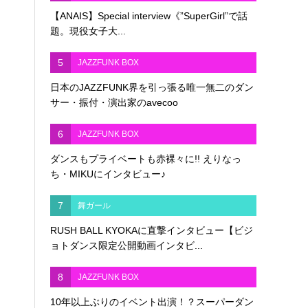
【ANAIS】Special interview《”SuperGirl”で話
題。現役女子大...
5
JAZZFUNK BOX
日本のJAZZFUNK界を引っ張る唯一無二のダン
サー・振付・演出家のavecoo
6
JAZZFUNK BOX
ダンスもプライベートも赤裸々に!! えりなっ
ち・MIKUにインタビュー♪
7
舞ガール
RUSH BALL KYOKAに直撃インタビュー【ビジ
ョトダンス限定公開動画インタビ...
8
JAZZFUNK BOX
10年以上ぶりのイベント出演！？スーパーダン