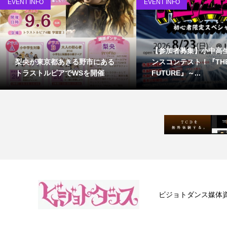
EVENT INFO
EVENT INFO
【参加者募集】小中高
梨央が東京都あきる野市にある
ンスコンテスト！『TH
トラストルピアでWSを開催
FUTURE』～...
ビジョトダンス媒体