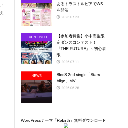
あるトラストルピアでWS
生・
を開催
迎え
2026.07.23
【参加者募集】小中高生限
EVENT INFO
定ダンスコンテスト！
『THE FUTURE』～初心者
限...
2026.07.11
BlesS 2nd single「Stars
NEWS
Align」MV
2026.06.28
WordPressテーマ「Rebirth」無料ダウンロード