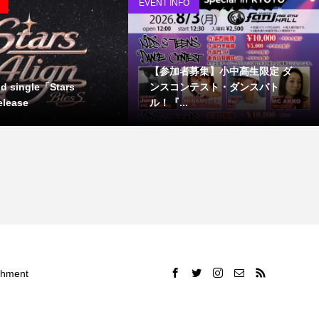
EVENT INFO
【参加者募集】小中高生限定 ダ
nd single「Stars
ンスコンテスト・ダンスバト
elease
ル！『...
ment