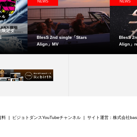
NEWS
NEWS
生限定ダ
BlesS 2nd single「Stars
BlesS 2
E
Align」MV
Align」r
資料
ビジョトダンスYouTubeチャンネル
サイト運営：株式会社bash