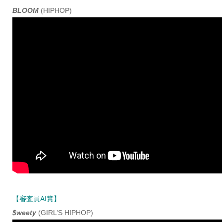
BLOOM
(HIPHOP)
【審査員AI賞】
$weety
(GIRL’S HIPHOP)