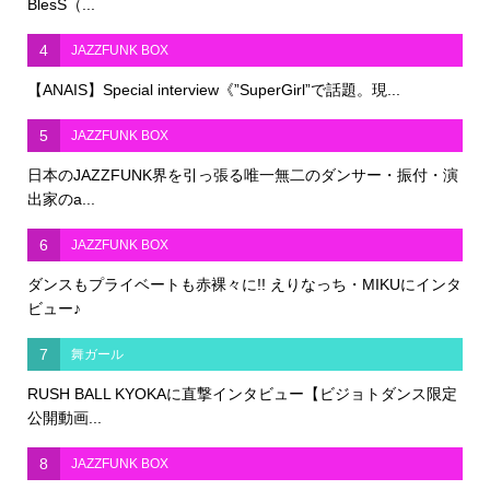
BlesS（...
4
JAZZFUNK BOX
【ANAIS】Special interview《”SuperGirl”で話題。現...
5
JAZZFUNK BOX
日本のJAZZFUNK界を引っ張る唯一無二のダンサー・振付・演
出家のa...
6
JAZZFUNK BOX
ダンスもプライベートも赤裸々に!! えりなっち・MIKUにインタ
ビュー♪
7
舞ガール
RUSH BALL KYOKAに直撃インタビュー【ビジョトダンス限定
公開動画...
8
JAZZFUNK BOX