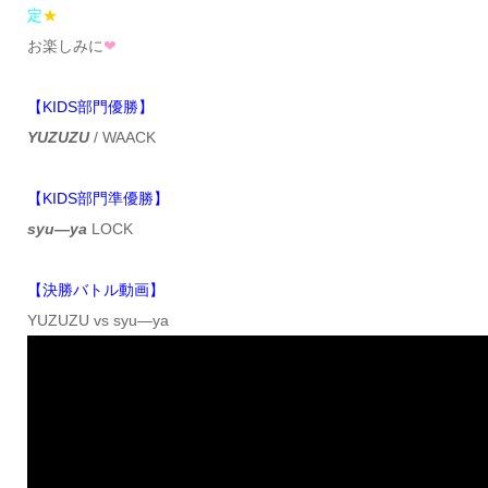
定
★
お楽しみに
❤︎
【KIDS部門優勝】
YUZUZU
/ WAACK
【KIDS部門準優勝】
syu—ya
LOCK
【決勝バトル動画】
YUZUZU vs syu—ya