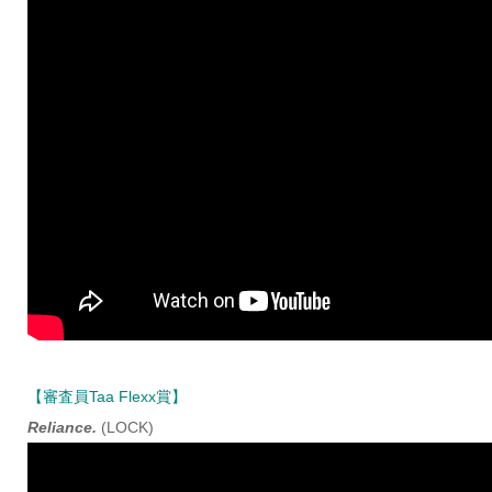
【審査員Taa Flexx賞】
Reliance.
(LOCK)