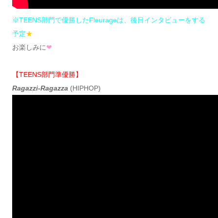
※TEENS部門で優勝したFleurageは、後日インタビューをする
予定
★
お楽しみに
❤︎
【TEENS部門準優勝】
Ragazzi-Ragazza
(HIPHOP)