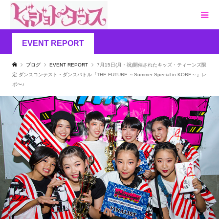
EVENT REPORT
ブログ
EVENT REPORT
7月15日(月・祝)開催されたキッズ・ティーンズ限
定 ダンスコンテスト・ダンスバトル『THE FUTURE ～Summer Special in KOBE～』レ
ポ〜♪