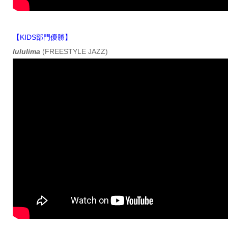
【KIDS部門優勝】
lululima
(FREESTYLE JAZZ)