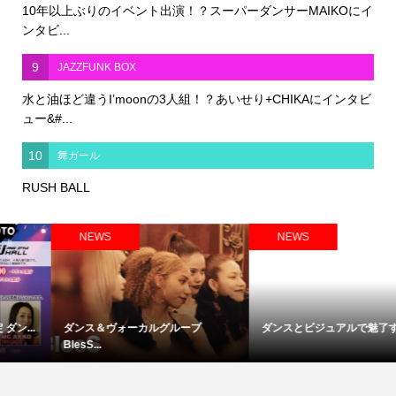
10年以上ぶりのイベント出演！？スーパーダンサーMAIKOにイ
ンタビ...
9
JAZZFUNK BOX
水と油ほど違うI’moonの3人組！？あいせり+CHIKAにインタビ
ュー&#...
10
舞ガール
RUSH BALL
NEWS
EVENT INFO
ダンスとビジュアルで魅了するダ...
2026年3月20日（金・祝）開催カ
ル...