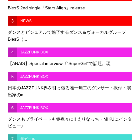
BlesS 2nd single「Stars Align」release
3
NEWS
ダンスとビジュアルで魅了するダンス＆ヴォーカルグループ
BlesS（...
4
JAZZFUNK BOX
【ANAIS】Special interview《”SuperGirl”で話題。現...
5
JAZZFUNK BOX
日本のJAZZFUNK界を引っ張る唯一無二のダンサー・振付・演
出家のa...
6
JAZZFUNK BOX
ダンスもプライベートも赤裸々に!! えりなっち・MIKUにインタ
ビュー♪
7
舞ガール