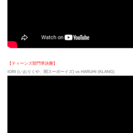
【ティーンズ部門準決勝】
IORI (いおりくや、関スーボーイズ) vs HARUHI (KLANG)