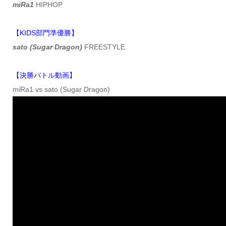
miRa1
HIPHOP
【KIDS部門準優勝】
sato (Sugar Dragon)
FREESTYLE
【決勝バトル動画】
miRa1 vs sato (Sugar Dragon)