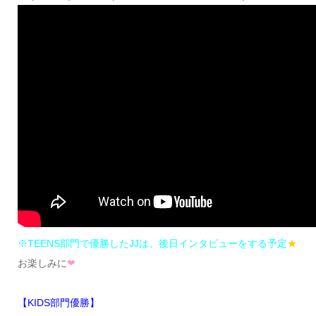
※TEENS部門で優勝したJJは、後日インタビューをする予定
★
お楽しみに
❤︎
【KIDS部門優勝】