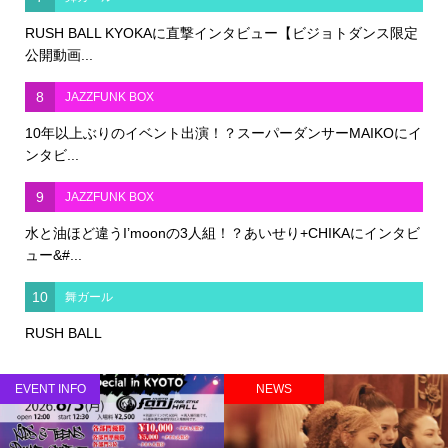
RUSH BALL KYOKAに直撃インタビュー【ビジョトダンス限定
公開動画...
8
JAZZFUNK BOX
10年以上ぶりのイベント出演！？スーパーダンサーMAIKOにイ
ンタビ...
9
JAZZFUNK BOX
水と油ほど違うI’moonの3人組！？あいせり+CHIKAにインタビ
ュー&#...
10
舞ガール
RUSH BALL
EVENT INFO
NEWS