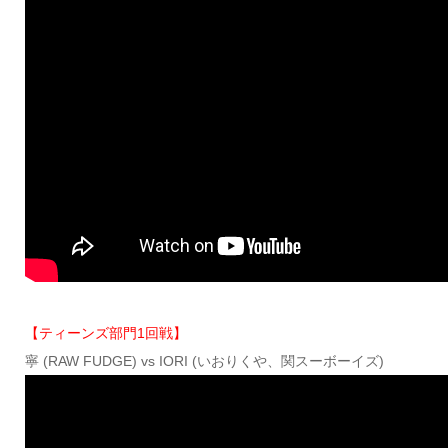
【ティーンズ部門1回戦】
寧 (RAW FUDGE) vs IORI (いおりくや、関スーボーイズ)