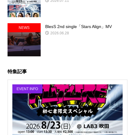
2026.07.11
BlesS 2nd single「Stars Align」MV
NEWS
2026.06.28
特集記事
EVENT INFO