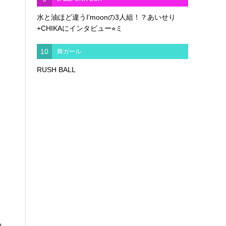
水と油ほど違うI’moonの3人組！？あいせり
+CHIKAにインタビュー⭐︎ミ
10
舞ガール
RUSH BALL
o