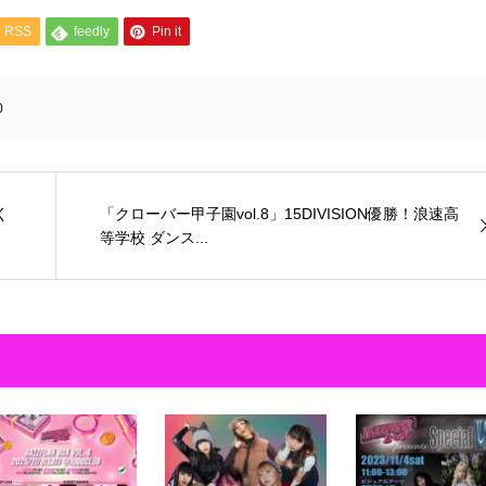
RSS
feedly
Pin it
0
く
「クローバー甲子園vol.8」15DIVISION優勝！浪速高
等学校 ダンス...