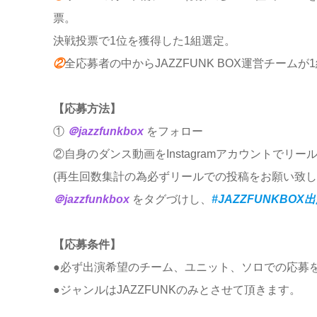
票。
決戦投票で1位を獲得した1組選定。
②
全応募者の中からJAZZFUNK BOX運営チームが
【応募方法】
①
＠jazzfunkbox
をフォロー
②自身のダンス動画をInstagramアカウントでリー
(再生回数集計の為必ずリールでの投稿をお願い致し
＠jazzfunkbox
をタグづけし、
#JAZZFUNKBO
【応募条件】
●必ず出演希望のチーム、ユニット、ソロでの応募
●ジャンルはJAZZFUNKのみとさせて頂きます。