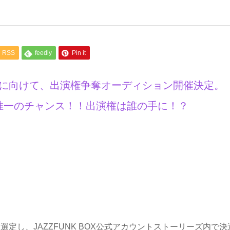
RSS
feedly
Pin it
 vol.2開催に向けて、出演権争奪オーディション開催決定。
唯一のチャンス！！出演権は誰の手に！？
選定し、JAZZFUNK BOX公式アカウントストーリーズ内で決