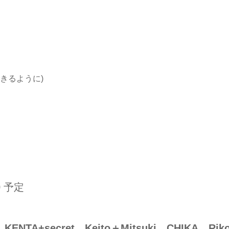
きるように)
0 予定
、KENTA+secret、Keito＋Mitsuki、CHIKA、Rik