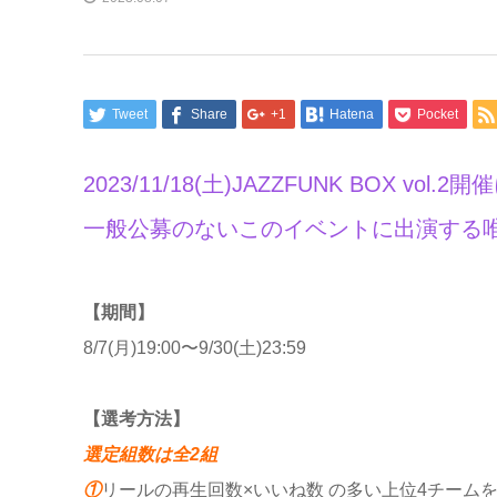
Tweet
Share
+1
Hatena
Pocket
2023/11/18(土)JAZZFUNK BOX
一般公募のないこのイベントに出演する
【期間】
8/7(月)19:00〜9/30(土)23:59
【選考方法】
選定組数は全2組
①
リールの再生回数×いいね数 の多い上位4チームを