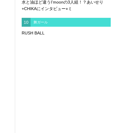
水と油ほど違うI’moonの3人組！？あいせり
+CHIKAにインタビュー⭐︎ミ
10
舞ガール
RUSH BALL