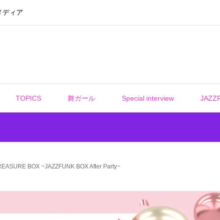
メディア
TOPICS
舞ガール
Special interview
JAZZ
TREASURE BOX ~JAZZFUNK BOX After Party~