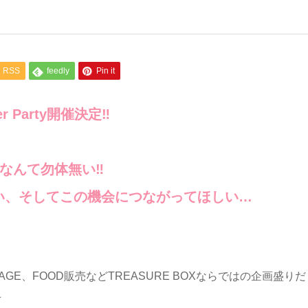
RSS
feedly
Pin it
r Party開催決定‼️
るなんて勿体無い‼︎
い、そしてこの機会につながってほしい…
VE STAGE、FOOD販売などTREASURE BOXならではの企画盛り
☆