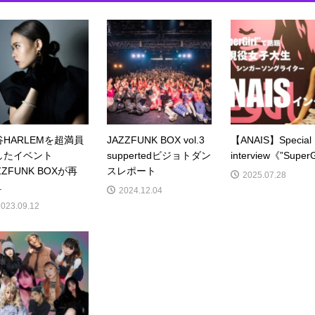
谷HARLEMを超満員
JAZZFUNK BOX vol.3
【ANAIS】Special
したイベント
suppertedビジョトダン
interview《”SuperGir
ZZFUNK BOXが再
スレポート
2025.07.28
.
2024.12.04
2023.09.12