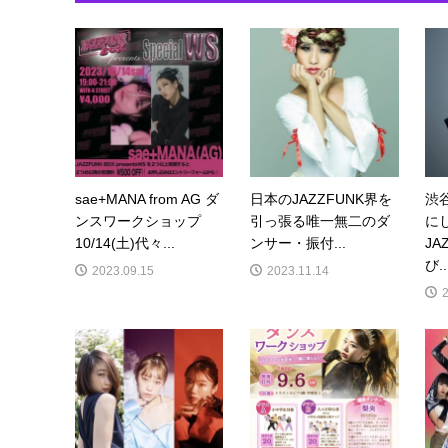
sae+MANA from AG ダ
日本のJAZZFUNK界を
渋
ンスワークショップ
引っ張る唯一無二のダ
に
10/14(土)代々...
ンサー・振付...
JA
び..
2023.09.15
2023.11.14