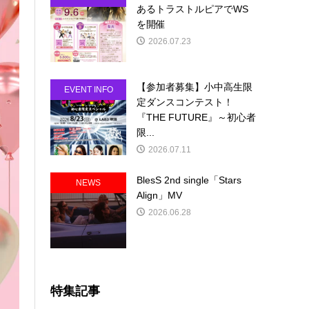
あるトラストルピアでWS
を開催
2026.07.23
【参加者募集】小中高生限
EVENT INFO
定ダンスコンテスト！
『THE FUTURE』～初心者
限...
2026.07.11
BlesS 2nd single「Stars
NEWS
Align」MV
2026.06.28
特集記事