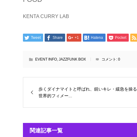
KENTA CURRY LAB
Tweet
Share
+1
Hatena
Pocket
EVENT INFO
,
JAZZFUNK BOX
コメント:
0
歩くダイナマイトと呼ばれ、鋭いキレ・緩急を操る
世界的フィメー...
関連記事一覧